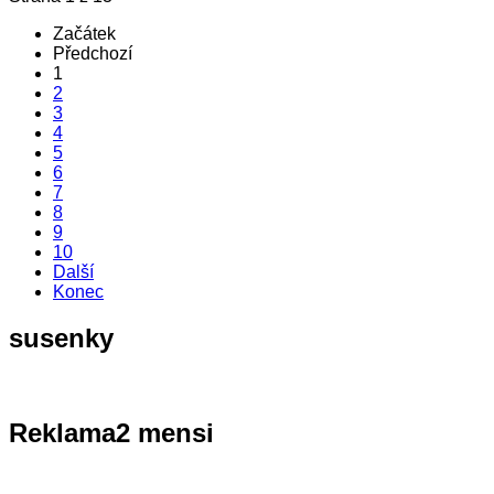
Začátek
Předchozí
1
2
3
4
5
6
7
8
9
10
Další
Konec
susenky
Reklama2
mensi