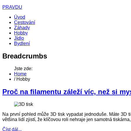
PRAVDU
Úvod
Cestování
Záhady
Hobby
Jídlo
Bydlení
Breadcrumbs
Jste zde:
Home
/
Hobby
Proč na filamentu záleží víc, než si mys
Na první pohled může 3D tisk vypadat jednoduše. Máte 3D tisk
většina lidí zjistí, že klíčovou roli nehraje jen samotná tiskárn
Číst dál...