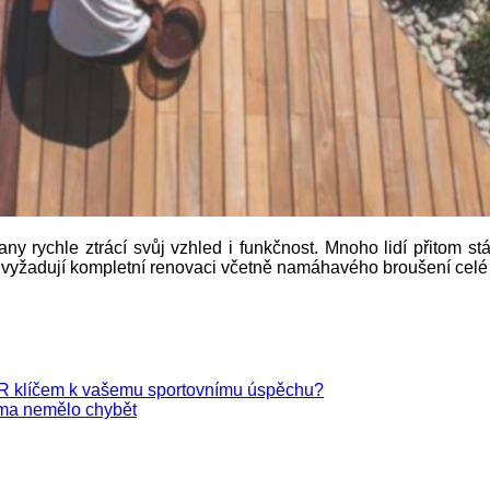
ny rychle ztrácí svůj vzhled i funkčnost. Mnoho lidí přitom st
a vyžadují kompletní renovaci včetně namáhavého broušení celé
c-TR klíčem k vašemu sportovnímu úspěchu?
oma nemělo chybět