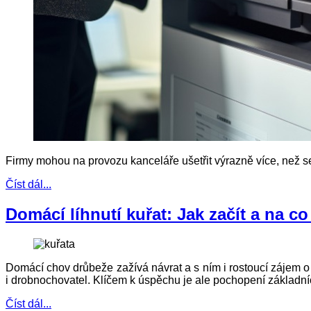
Firmy mohou na provozu kanceláře ušetřit výrazně více, než se
Číst dál...
Domácí líhnutí kuřat: Jak začít a na co
Domácí chov drůbeže zažívá návrat a s ním i rostoucí zájem o lí
i drobnochovatel. Klíčem k úspěchu je ale pochopení základní
Číst dál...