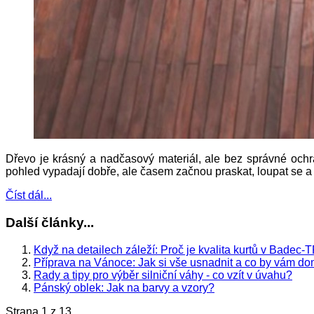
Dřevo je krásný a nadčasový materiál, ale bez správné ochra
pohled vypadají dobře, ale časem začnou praskat, loupat se 
Číst dál...
Další články...
Když na detailech záleží: Proč je kvalita kurtů v Bade
Příprava na Vánoce: Jak si vše usnadnit a co by vám d
Rady a tipy pro výběr silniční váhy - co vzít v úvahu?
Pánský oblek: Jak na barvy a vzory?
Strana 1 z 13