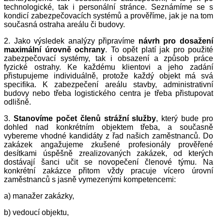
technologické, tak i personální stránce. Seznámíme se s
kondicí zabezpečovacích systémů a prověříme, jak je na tom
současná ostraha areálu či budovy.
2. Jako výsledek analýzy připravíme
návrh pro dosažení
maximální úrovně ochrany
. To opět platí jak pro použité
zabezpečovací systémy, tak i obsazení a způsob práce
fyzické ostrahy. Ke každému klientovi a jeho zadání
přistupujeme individuálně, protože každý objekt má svá
specifika. K zabezpečení areálu stavby, administrativní
budovy nebo třeba logistického centra je třeba přistupovat
odlišně.
3.
Stanovíme počet členů strážní služby
, který bude pro
dohled nad konkrétním objektem třeba, a současně
vybereme vhodné kandidáty z řad našich zaměstnanců. Do
zakázek angažujeme zkušené profesionály prověřené
desítkami úspěšně zrealizovaných zakázek, od kterých
dostávají šanci učit se novopečení členové týmu. Na
konkrétní zakázce přitom vždy pracuje vícero úrovní
zaměstnanců s jasně vymezenými kompetencemi:
a) manažer zakázky,
b) vedoucí objektu,