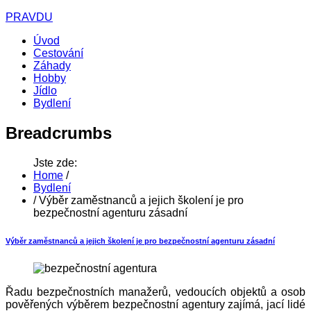
PRAVDU
Úvod
Cestování
Záhady
Hobby
Jídlo
Bydlení
Breadcrumbs
Jste zde:
Home
/
Bydlení
/
Výběr zaměstnanců a jejich školení je pro
bezpečnostní agenturu zásadní
Výběr zaměstnanců a jejich školení je pro bezpečnostní agenturu zásadní
Řadu bezpečnostních manažerů, vedoucích objektů a osob
pověřených výběrem bezpečnostní agentury zajímá, jací lidé