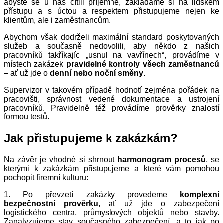
abyste se u nás cítili příjemně, zakládáme si na lidském
přístupu a s úctou a respektem přistupujeme nejen ke
klientům, ale i zaměstnancům.
Abychom však dodrželi maximální standard poskytovaných
služeb a současně nedovolili, aby někdo z našich
pracovníků takříkajíc „usnul na vavřínech“, provádíme v
místech zakázek
pravidelné kontroly všech zaměstnanců
– ať už jde o
denní nebo noční směny
.
Supervizor v takovém případě hodnotí zejména pořádek na
pracovišti, správnost vedené dokumentace a ustrojení
pracovníků. Pravidelně též provádíme prověrky znalostí
formou testů.
Jak přistupujeme k zakázkám?
Na závěr je vhodné si shrnout
harmonogram procesů
, se
kterými k zakázkám přistupujeme a které vám pomohou
pochopit firemní kulturu:
1. Po převzetí zakázky provedeme
komplexní
bezpečnostní prověrku
, ať už jde o zabezpečení
logistického centra, průmyslových objektů nebo stavby.
Zanalyzujeme stav současného zabezpečení, a to jak po