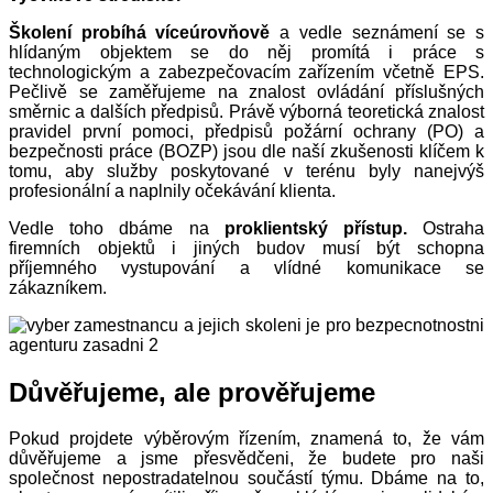
Školení probíhá víceúrovňově
a vedle seznámení se s
hlídaným objektem se do něj promítá i práce s
technologickým a zabezpečovacím zařízením včetně EPS.
Pečlivě se zaměřujeme na znalost ovládání příslušných
směrnic a dalších předpisů. Právě výborná teoretická znalost
pravidel první pomoci, předpisů požární ochrany (PO) a
bezpečnosti práce (BOZP) jsou dle naší zkušenosti klíčem k
tomu, aby služby poskytované v terénu byly nanejvýš
profesionální a naplnily očekávání klienta.
Vedle toho dbáme na
proklientský přístup.
Ostraha
firemních objektů i jiných budov musí být schopna
příjemného vystupování a vlídné komunikace se
zákazníkem.
Důvěřujeme, ale prověřujeme
Pokud projdete výběrovým řízením, znamená to, že vám
důvěřujeme a jsme přesvědčeni, že budete pro naši
společnost nepostradatelnou součástí týmu. Dbáme na to,