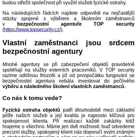
budou střežit společnost při využití služeb fyzické ostrahy.
Na následujících řádcích najdete odpovědi na nejčastější
otázky spojené s výběrem a školením zaměstnanců
v
bezpečnostní agentuře TOP security
(
https://www.topsecurity.cz/
)
.
Vlastní zaměstnanci jsou srdcem
bezpečnostní agentury
Mnohé agentury se při zabezpečení objektů pravidelně
spoléhají na služby externích pracovníků. V TOP security
razíme odlišnou filozofii a již od prvopočátku fungování se
bezpečnostní agentura nebála investovat do pečlivého
výběru a následného školení vlastních zaměstnanců
.
Co nás k tomu vede?
Fyzická ostraha objektů
patří dlouhodobě mezi základní
pilíře našich služeb a její kvalita je naprosto klíčová pro
spokojenost klienta. Při realizaci každé zakázky totiž
hrajeme o všechno. Máme jen dvě možnosti: buď odvedeme
precizní služby, spokojený klient nás doporučí svým známým